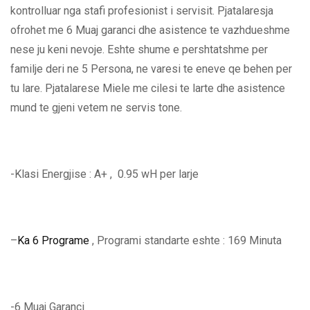
kontrolluar nga stafi profesionist i servisit. Pjatalaresja
ofrohet me 6 Muaj garanci dhe asistence te vazhdueshme
nese ju keni nevoje. Eshte shume e pershtatshme per
familje deri ne 5 Persona, ne varesi te eneve qe behen per
tu lare. Pjatalarese Miele me cilesi te larte dhe asistence
mund te gjeni vetem ne servis tone.
-Klasi Energjise : A+ , 0.95 wH per larje
–
Ka 6 Programe
, Programi standarte eshte : 169 Minuta
-6 Muaj Garanci