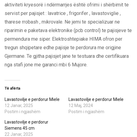
aktiviteti kryesorë i ndërmarrjes është ofrimi i shërbimit te
servist per pajisjet : lavatrice , frigorifer , lavastoviglie ,
tharese rrobash , mikrovale. Ne jemi te specializuar ne
riparimin e paketava elektronike (pcb control) te pajisjeve te
permendura me siper. Elektroshtepiake HIMA ofron per
tregun shqipetare edhe pajisje te perdorura me origjine
Gjermane. Te gjitha pajisjet jane te testuara dhe certifikuara
nga stafi jone me garanci mbi 6 Mujore.
Të afërta
Lavastovilje e perdorur Miele
Lavastovilje e perdorur Miele
12 Janar, 2025
12 Maj, 2024
Postim i ngjashëm
Postim i ngjashëm
Lavastovilje e perdorur
Siemens 45 cm
22 Janar, 2025