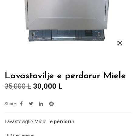
Lavastovilje e perdorur Miele
Çmimi
Çmimi
35,000
L
30,000
L
origjinal
i
qe:
tanishëm
Share:
35,000 L.
është:
30,000 L.
Lavastoviglie Miele ,
e perdorur