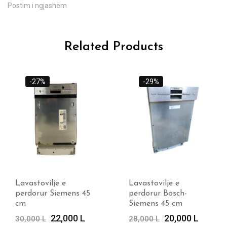
Postim i ngjashëm
Related Products
-29%
-14%
Lavastovilje e
Lavastovilje e
perdorur Bosch-
perdorur Miele
Siemens 45 cm
Çmimi
Çmimi
30,000
L
35,000
L
Çmimi
Çmimi
20,000
L
origjinal
i
28,000
L