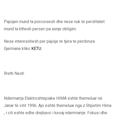
Pajisjen mund ta porosisesh dhe nese nuk te pershtatet
mund ta kthesh perseri pa asnje obligim.
Nese interesohesh per pajisje te tjera te perdorura
Gjermane kliko
KETU.
Rreth Nesh
Ndërmarrja Elektroshtepiake HIMA është themeluar në
Janar të vitit 1996. Ajo është themeluar nga z.Shpetim Hima
, i cili eshte edhe drejtuesi i kesaj nderrmarrje. Fokusi dhe