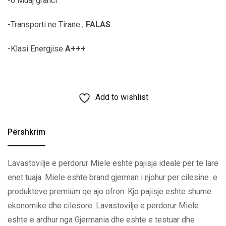
-6 Muaj granci
-Transporti ne Tirane ,
FALAS
-Klasi Energjise
A+++
Add to wishlist
Përshkrim
Lavastovilje e perdorur Miele eshte pajisja ideale per te lare
enet tuaja. Miele eshte brand gjerman i njohur per cilesine e
produkteve premium qe ajo ofron. Kjo pajisje eshte shume
ekonomike dhe cilesore. Lavastovilje e perdorur Miele
eshte e ardhur nga Gjermania dhe eshte e testuar dhe