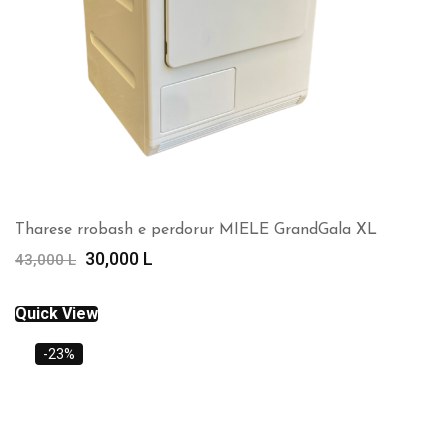
Tharese rrobash e perdorur MIELE GrandGala XL
Çmimi
Çmimi
30,000
L
43,000
L
origjinal
i
qe:
tanishëm
Quick View
43,000 L.
është:
30,000 L.
-23%