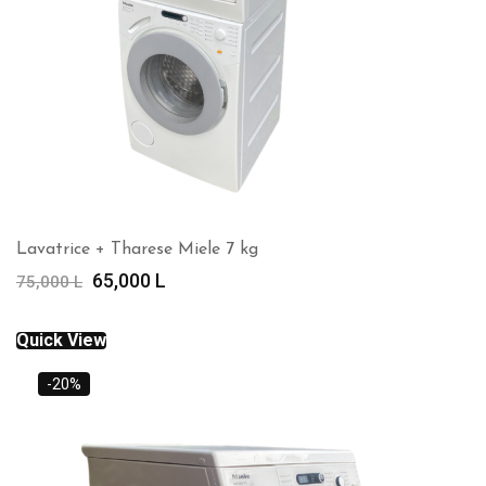
Lavatrice + Tharese Miele 7 kg
Çmimi
Çmimi
65,000
L
75,000
L
origjinal
i
qe:
tanishëm
Quick View
75,000 L.
është:
65,000 L.
-20%