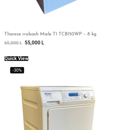
Tharese rrobash Miele T1 TCB150WP – 8 kg
Çmimi
Çmimi
55,000
L
65,000
L
origjinal
i
qe:
tanishëm
Quick View
65,000 L.
është:
55,000 L.
-30%