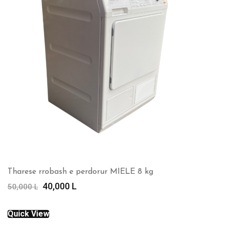
Tharese rrobash e perdorur MIELE 8 kg
Çmimi
Çmimi
40,000
L
50,000
L
origjinal
i
qe:
tanishëm
Quick View
50,000 L.
është: