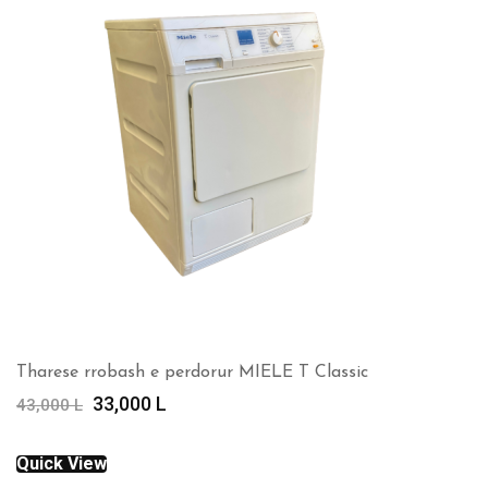
Tharese rrobash e perdorur MIELE T Classic
Çmimi
Çmimi
33,000
L
43,000
L
origjinal
i
qe:
tanishëm
Quick View
43,000 L.
është: