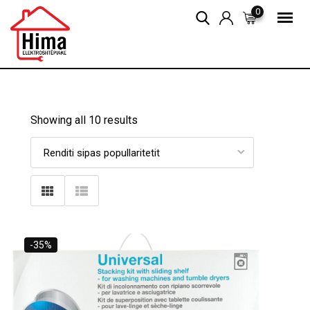
Skip
0
to
content
Showing all 10 results
-35%