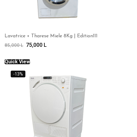
Lavatrice + Tharese Miele 8Kg | Edition111
Çmimi
Çmimi
75,000
L
85,000
L
origjinal
i
qe:
tanishëm
Quick View
85,000 L.
është:
75,000 L.
-13%