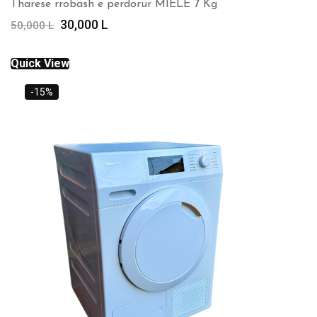
Tharese rrobash e perdorur MIELE 7 Kg
Çmimi
Çmimi
30,000
L
50,000
L
origjinal
i
qe:
tanishëm
Quick View
50,000 L.
është:
30,000 L.
-15%