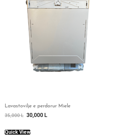
Lavastovilje e perdorur Miele
Çmimi
Çmimi
30,000
L
35,000
L
origjinal
i
qe:
tanishëm
Quick View
35,000 L.
është: