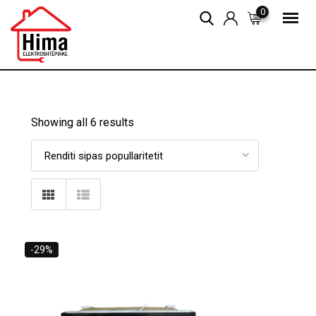
Skip
0
to
content
Showing all 6 results
-29%