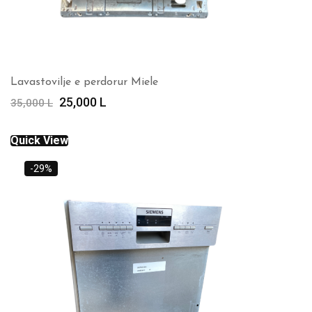
Lavastovilje e perdorur Miele
Çmimi
Çmimi
25,000
L
35,000
L
origjinal
i
qe:
tanishëm
Quick View
35,000 L.
është:
25,000 L.
-29%