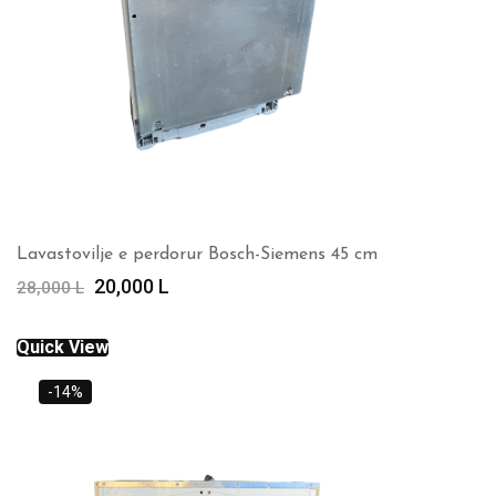
Lavastovilje e perdorur Bosch-Siemens 45 cm
Çmimi
Çmimi
20,000
L
28,000
L
origjinal
i
qe:
tanishëm
Quick View
28,000 L.
është:
20,000 L.
-14%