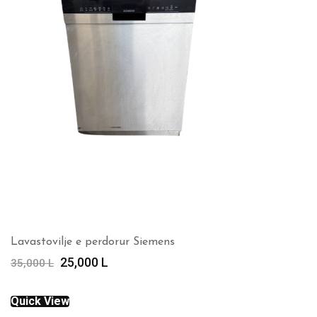
Lavastovilje e perdorur Siemens
Çmimi
Çmimi
25,000
L
35,000
L
origjinal
i
qe:
tanishëm
Quick View
35,000 L.
është: