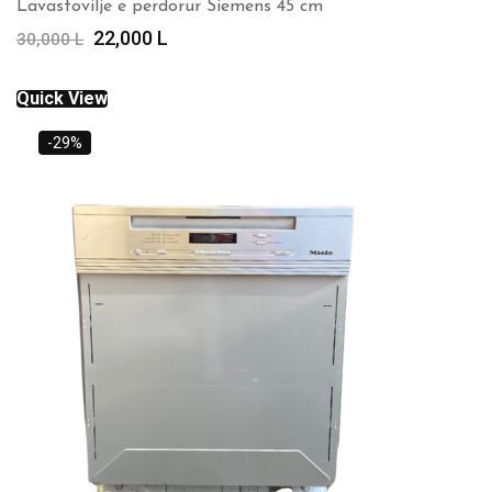
Lavastovilje e perdorur Siemens 45 cm
Çmimi
Çmimi
22,000
L
30,000
L
origjinal
i
qe:
tanishëm
Quick View
30,000 L.
është:
22,000 L.
-29%