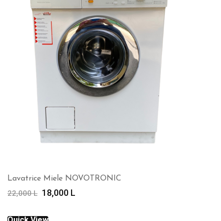
Lavatrice Miele NOVOTRONIC
Çmimi
Çmimi
18,000
L
22,000
L
origjinal
i
qe:
tanishëm
Quick View