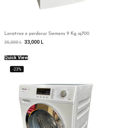
Lavatrice e perdorur Siemens 9 Kg iq700
Çmimi
Çmimi
33,000
L
35,000
L
origjinal
i
qe:
tanishëm
Quick View
35,000 L.
është:
33,000 L.
-23%