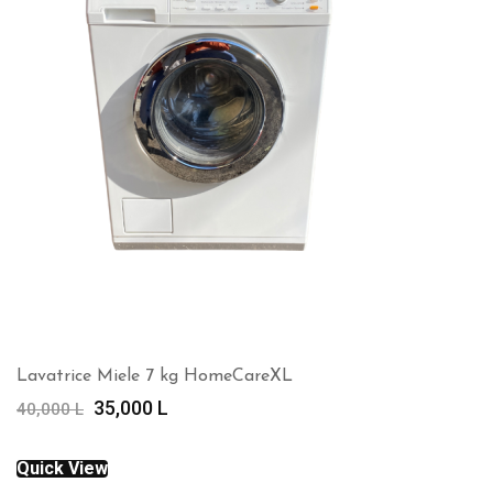
Lavatrice Miele 7 kg HomeCareXL
Çmimi
Çmimi
35,000
L
40,000
L
origjinal
i
qe:
tanishëm
Quick View
40,000 L.
është: