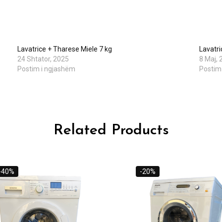
Lavatrice + Tharese Miele 7 kg
Lavatri
24 Shtator, 2025
8 Maj, 
Postim i ngjashëm
Postim
Related Products
-40%
-20%