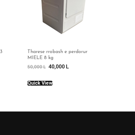
73
Tharese rrobash e perdorur
MIELE 8 kg
Çmimi
Çmimi
40,000
L
50,000
L
origjinal
i
ëm
qe:
tanishëm
Quick View
50,000 L.
është:
L.
40,000 L.