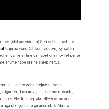
-ve. (shikoni video-n) Seti eshte i perbere
jet
tuaja ne vend. (shikoni video-n) Ky set ka
 edhe nga nje sirtare qe hapet dhe mbyllet per te
i me shume hapesire ne shtepine tuaj.
 , i cili eshte edhe drejtuesi i kesaj
 frigorifer , lavastoviglie , tharese rrobash ,
 me siper. Elektroshtepiake HIMA ofron per
ara nga stafi jone me garanci mbi 6 Mujore.