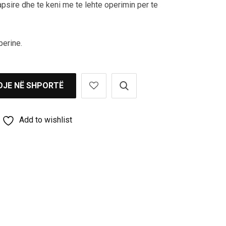
psire dhe te keni me te lehte operimin per te
perine.
OJE NË SHPORTË
Add to wishlist