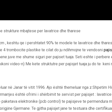
e strukture mbajtese per lavatrice dhe tharese
, keshtu qe i pershtatet 90% te modele te lavatrice dhe tharese 
 4 trombocite plastike te cilat do ju ndihmojne te vendosni
pajis
 dhene juve me shume siguri per pajiset tuaja. Seti eshte i perbere
ikoni video-n) Me kete struktutre per pajisjet tuaja ju do te ken
ar në Janar të vitit 1996. Ajo është themeluar nga z.Shpetim Hima
arrjes është ofrimi i shërbimit te servist per pajisjet : lavatrice ,
 e paketava elektronike (pcb control) te pajisjeve te permendura
igjine Gjermane. Te gjitha pajisjet jane te testuara dhe certifiku