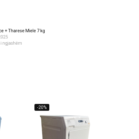
ce + Tharese Miele 7 kg
2025
 i ngjashëm
-20%