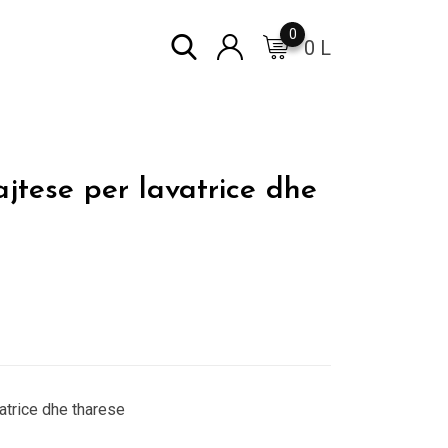
0
0
L
jtese per lavatrice dhe
Çmimi
tanishëm
.
është:
8,500 L.
atrice dhe tharese