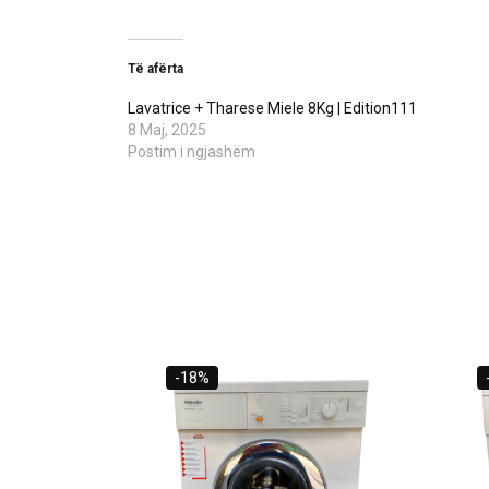
Të afërta
Lavatrice + Tharese Miele 8Kg | Edition111
8 Maj, 2025
Postim i ngjashëm
-18%