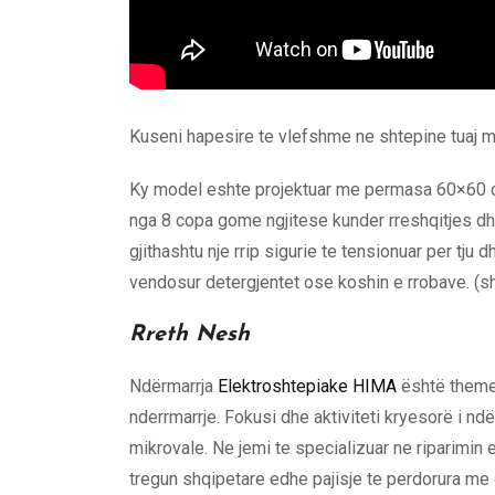
Kuseni hapesire te vlefshme ne shtepine tuaj m
Ky model eshte projektuar me permasa 60×60 cm 
nga 8 copa gome ngjitese kunder rreshqitjes dhe
gjithashtu nje rrip sigurie te tensionuar per tju
vendosur detergjentet ose koshin e rrobave. (sh
Rreth Nesh
Ndërmarrja
Elektroshtepiake HIMA
është themelu
nderrmarrje. Fokusi dhe aktiviteti kryesorë i ndërm
mikrovale. Ne jemi te specializuar ne riparimin
tregun shqipetare edhe pajisje te perdorura me or