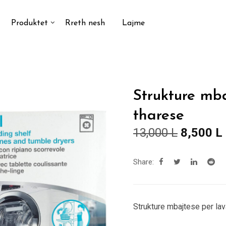
Produktet
Rreth nesh
Lajme
Strukture mba
tharese
Çmimi
13,000
L
8,500
L
origjinal
i
qe:
Share:
13,000 L
Strukture mbajtese per lav