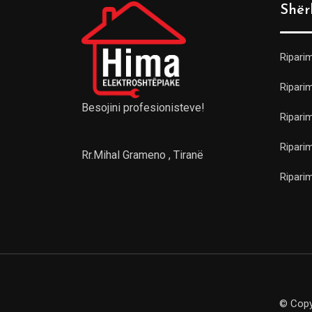
Shër
Ripari
Riparim
Besojini profesionisteve!
Ripari
Ripari
Rr.Mihal Grameno , Tiranë
Ripari
© Copy