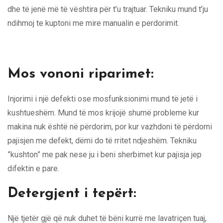
dhe të jenë më të vështira për t’u trajtuar. Tekniku mund t’ju
ndihmoj te kuptoni me mire manualin e perdorimit.
Mos vononi riparimet:
Injorimi i një defekti ose mosfunksionimi mund të jetë i
kushtueshëm. Mund të mos krijojë shumë probleme kur
makina nuk është në përdorim, por kur vazhdoni të përdorni
pajisjen me defekt, dëmi do të rritet ndjeshëm. Tekniku
”kushton” me pak nese ju i beni sherbimet kur pajisja jep
difektin e pare.
Detergjent i tepërt:
Një tjetër gjë që nuk duhet të bëni kurrë me lavatriçen tuaj,