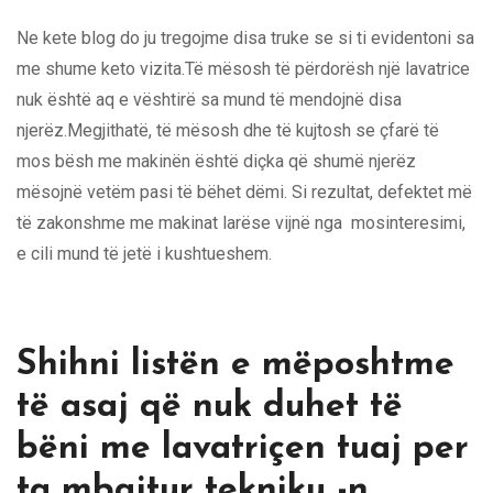
Ne kete blog do ju tregojme disa truke se si ti evidentoni sa
me shume keto vizita.Të mësosh të përdorësh një lavatrice
nuk është aq e vështirë sa mund të mendojnë disa
njerëz.Megjithatë, të mësosh dhe të kujtosh se çfarë të
mos bësh me makinën është diçka që shumë njerëz
mësojnë vetëm pasi të bëhet dëmi. Si rezultat, defektet më
të zakonshme me makinat larëse vijnë nga mosinteresimi,
e cili mund të jetë i kushtueshem.
Shihni listën e mëposhtme
të asaj që nuk duhet të
bëni me lavatriçen tuaj per
ta mbajtur tekniku -n