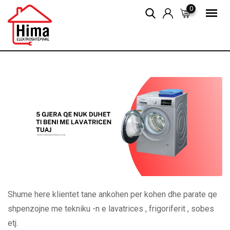
Skip
0
to
content
Shume here klientet tane ankohen per kohen dhe parate qe
shpenzojne me tekniku -n e lavatrices , frigoriferit , sobes
etj.