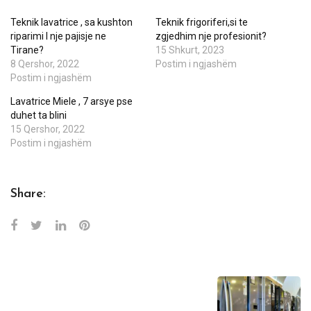
Teknik lavatrice , sa kushton
Teknik frigoriferi,si te
riparimi I nje pajisje ne
zgjedhim nje profesionit?
Tirane?
15 Shkurt, 2023
8 Qershor, 2022
Postim i ngjashëm
Postim i ngjashëm
Lavatrice Miele , 7 arsye pse
duhet ta blini
15 Qershor, 2022
Postim i ngjashëm
Share: