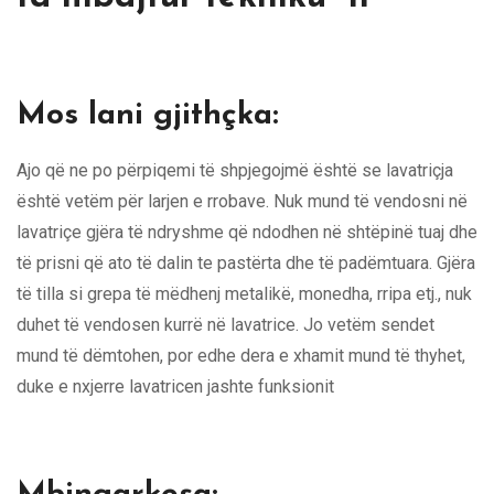
Mos lani gjithçka:
Ajo që ne po përpiqemi të shpjegojmë është se lavatriçja
është vetëm për larjen e rrobave. Nuk mund të vendosni në
lavatriçe gjëra të ndryshme që ndodhen në shtëpinë tuaj dhe
të prisni që ato të dalin te pastërta dhe të padëmtuara. Gjëra
të tilla si grepa të mëdhenj metalikë, monedha, rripa etj., nuk
duhet të vendosen kurrë në lavatrice. Jo vetëm sendet
mund të dëmtohen, por edhe dera e xhamit mund të thyhet,
duke e nxjerre lavatricen jashte funksionit