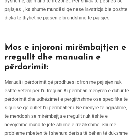
dysheme, ajo mund të rrëzohet. Për shkak të peshës së
pajisjes , ka shumë mundësi që nese lavatricja bie poshte
diçka të thyhet në pjesën e brendshme të pajisjes.
Mos e injoroni mirëmbajtjen e
rregullt dhe manualin e
përdorimit:
Manuali i përdorimit që prodhuesi ofron me pajisjen nuk
është vetëm për t’u treguar. Ai përmban mënyrën e duhur të
përdorimit dhe udhëzimet e përgjithshme ose specifike të
sigurisë që duhet t’u përmbaheni. Në mënyrë të ngjashme,
të mendosh se mirëmbajtja e rregullt nuk është e
nevojshme mund të jetë shumë e rrezikshme. Shumë
probleme mbeten të fshehura derisa të bëhen të dukshme