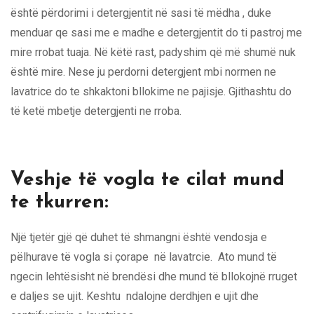
është përdorimi i detergjentit në sasi të mëdha , duke
menduar qe sasi me e madhe e detergjentit do ti pastroj me
mire rrobat tuaja. Në këtë rast, padyshim që më shumë nuk
është mire. Nese ju perdorni detergjent mbi normen ne
lavatrice do te shkaktoni bllokime ne pajisje. Gjithashtu do
të ketë mbetje detergjenti ne rroba.
Veshje të vogla te cilat mund
te tkurren:
Një tjetër gjë që duhet të shmangni është vendosja e
pëlhurave të vogla si çorape në lavatrcie. Ato mund të
ngecin lehtësisht në brendësi dhe mund të bllokojnë rruget
e daljes se ujit. Keshtu ndalojne derdhjen e ujit dhe