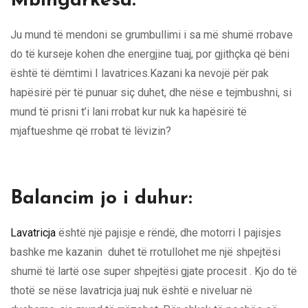
Mbingarkesa:
Ju mund të mendoni se grumbullimi i sa më shumë rrobave
do të kurseje kohen dhe energjine tuaj, por gjithçka që bëni
është të dëmtimi I lavatrices.Kazani ka nevojë për pak
hapësirë ​​për të punuar siç duhet, dhe nëse e tejmbushni, si
mund të prisni t’i lani rrobat kur nuk ka hapësirë ​​të
mjaftueshme që rrobat të lëvizin?
Balancim jo i duhur:
Lavatricja
është një pajisje e rëndë, dhe motorri I pajisjes
bashke me kazanin duhet të rrotullohet me një shpejtësi
shumë të lartë ose super shpejtësi gjate procesit . Kjo do të
thotë se nëse lavatricja juaj nuk është e niveluar në