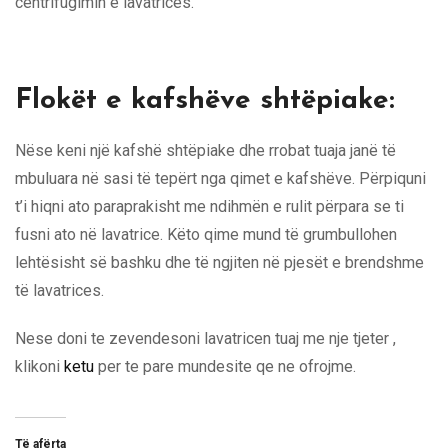
centrifugimin e lavatrices.
Flokët e kafshëve shtëpiake:
Nëse keni një kafshë shtëpiake dhe rrobat tuaja janë të
mbuluara në sasi të tepërt nga qimet e kafshëve. Përpiquni
t’i hiqni ato paraprakisht me ndihmën e rulit përpara se ti
fusni ato në lavatrice. Këto qime mund të grumbullohen
lehtësisht së bashku dhe të ngjiten në pjesët e brendshme
të lavatrices.
Nese doni te zevendesoni lavatricen tuaj me nje tjeter ,
klikoni
ketu
per te pare mundesite qe ne ofrojme.
Të afërta