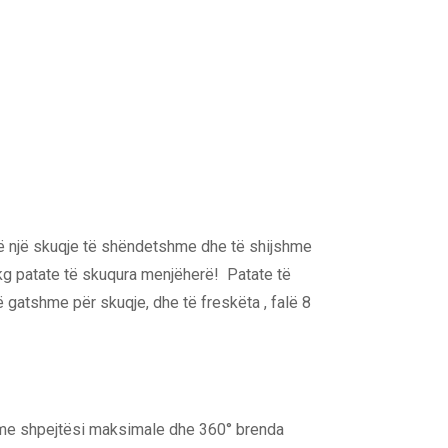
rë një skuqje të shëndetshme dhe të shijshme
 kg patate të skuqura menjëherë! Patate të
 gatshme për skuqje, dhe të freskëta , falë 8
lon me shpejtësi maksimale dhe 360° brenda