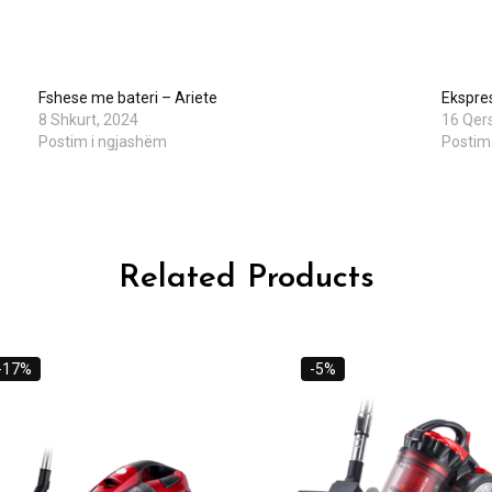
Fshese me bateri – Ariete
Ekspre
8 Shkurt, 2024
16 Qer
Postim i ngjashëm
Postim
Related Products
-17%
-5%