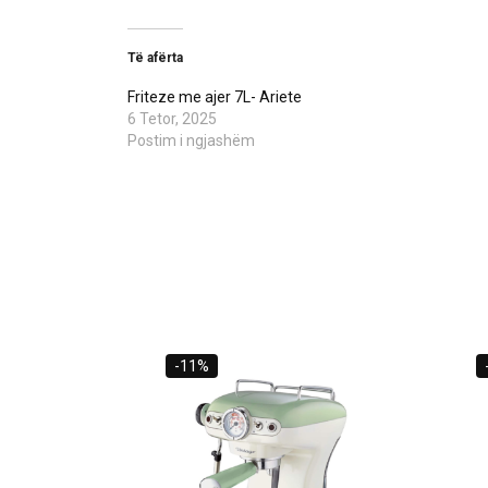
Të afërta
Friteze me ajer 7L- Ariete
6 Tetor, 2025
Postim i ngjashëm
-11%