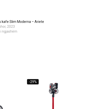
s kafe Slim Moderna – Ariete
shor, 2023
 i ngjashëm
-29%