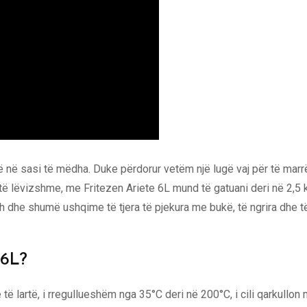
ë në sasi të mëdha. Duke përdorur vetëm një lugë vaj për të mar
të lëvizshme, me Fritezen Ariete 6L mund të gatuani deri në 2,5
h dhe shumë ushqime të tjera të pjekura me bukë, të ngrira dhe të
 6L?
ë të lartë, i rregullueshëm nga 35°C deri në 200°C, i cili qarkul