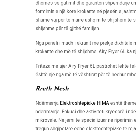
dhomës së gatimit dhe garanton shpërndarje uni
formimin e një kore krokante në pjesën e jashtme, 
shumë vaj për të marrë ushqim të shijshëm të sk
shijshme për të gjithë familjen.
Nga paneli i madh i ekranit me prekje dixhitale
krokante dhe më të shijshme. Airy Fryer 6L ka një
Friteza me ajer Airy Fryer 6L pastrohet lehtë fal
është një nga më të vështirat për të hedhur mbet
Rreth Nesh
Ndërmarrja
Elektroshtepiake HIMA
është themelu
nderrmarrje. Fokusi dhe aktiviteti kryesorë i ndërm
mikrovale. Ne jemi te specializuar ne riparimin
tregun shqipetare edhe elektroshtepiake te reja 