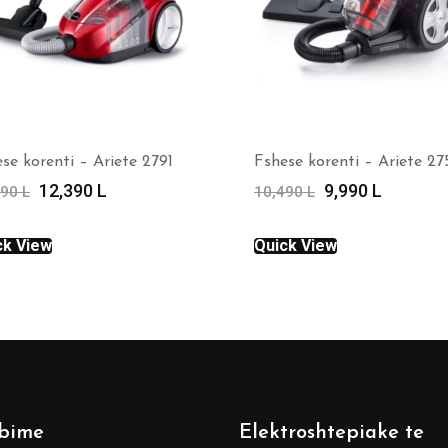
se korenti – Ariete 2791
Fshese korenti – Ariete 27
Çmimi
Çmimi
Çmimi
Çmimi
12,390
L
9,990
L
990
L
10,490
L
origjinal
i
origjinal
i
qe:
tanishëm
qe:
tanishë
ck View
Quick View
14,990 L.
është:
10,490 L.
është:
12,390 L.
9,990 L.
bime
Elektroshtepiake te