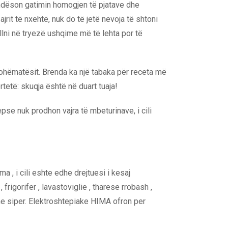
undëson gatimin homogjen të pjatave dhe
jrit të nxehtë, nuk do të jetë nevoja të shtoni
llni në tryezë ushqime më të lehta por të
 kohëmatësit. Brenda ka një tabaka për receta më
rtetë: skuqja është në duart tuaja!
epse nuk prodhon vajra të mbeturinave, i cili
 , i cili eshte edhe drejtuesi i kesaj
 frigorifer , lavastoviglie , tharese rrobash ,
 me siper. Elektroshtepiake HIMA ofron per