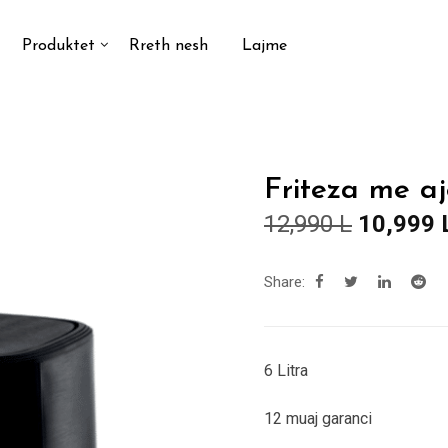
Produktet
Rreth nesh
Lajme
Friteza me aj
Çmimi
12,990
L
10,999
origjinal
qe:
Share:
12,990 L
6 Litra
12 muaj garanci