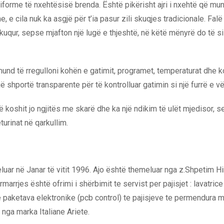
forme të nxehtësisë brenda. Është pikërisht ajri i nxehtë që m
e cila nuk ka asgjë për t’ia pasur zili skuqjes tradicionale. Falë a
uqur, sepse mjafton një lugë e thjeshtë, në këtë mënyrë do të si
 mund të rregulloni kohën e gatimit, programet, temperaturat dhe
 shportë transparente për të kontrolluar gatimin si një furrë e vë
ë koshit jo ngjitës me skarë dhe ka një ndikim të ulët mjedisor, s
urinat në qarkullim.
ar në Janar të vitit 1996. Ajo është themeluar nga z.Shpetim Hima
arrjes është ofrimi i shërbimit te servist per pajisjet : lavatrice ,
 e paketava elektronike (pcb control) te pajisjeve te permendura
nga marka Italiane Ariete.