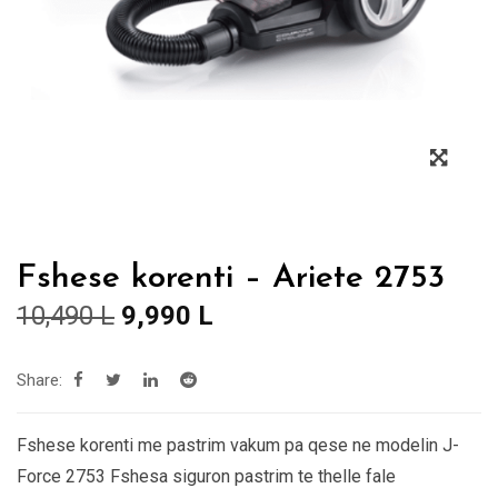
Fshese korenti – Ariete 2753
Çmimi
Çmimi
10,490
L
9,990
L
origjinal
i
qe:
tanishëm
Share:
10,490 L.
është:
9,990 L.
Fshese korenti me pastrim vakum pa qese ne modelin J-
Force 2753 Fshesa siguron pastrim te thelle fale