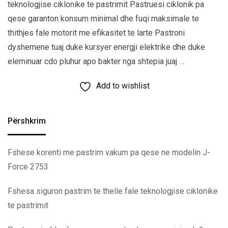
teknologjise ciklonike te pastrimit Pastruesi ciklonik pa
qese garanton konsum minimal dhe fuqi maksimale te
thithjes fale motorit me efikasitet te larte Pastroni
dyshemene tuaj duke kursyer energji elektrike dhe duke
eleminuar cdo pluhur apo bakter nga shtepia juaj …
Add to wishlist
Përshkrim
Fshese korenti me pastrim vakum pa qese ne modelin J-
Force 2753
Fshesa siguron pastrim te thelle fale teknologjise ciklonike
te pastrimit