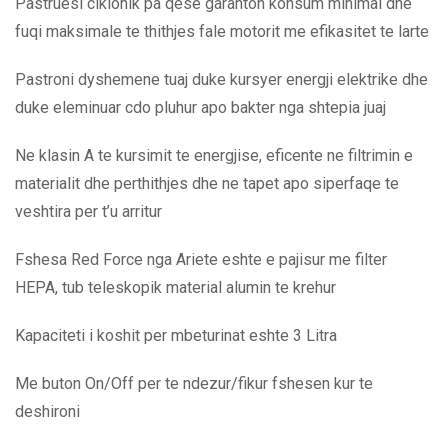
Pastruesi ciklonik pa qese garanton konsum minimal dhe
fuqi maksimale te thithjes fale motorit me efikasitet te larte
Pastroni dyshemene tuaj duke kursyer energji elektrike dhe
duke eleminuar cdo pluhur apo bakter nga shtepia juaj
Ne klasin A te kursimit te energjise, eficente ne filtrimin e
materialit dhe perthithjes dhe ne tapet apo siperfaqe te
veshtira per t’u arritur
Fshesa Red Force nga Ariete eshte e pajisur me filter
HEPA, tub teleskopik material alumin te krehur
Kapaciteti i koshit per mbeturinat eshte 3 Litra
Me buton On/Off per te ndezur/fikur fshesen kur te
deshironi