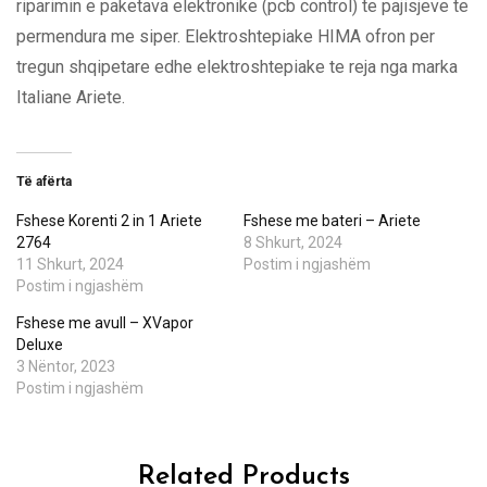
riparimin e paketava elektronike (pcb control) te pajisjeve te
permendura me siper. Elektroshtepiake HIMA ofron per
tregun shqipetare edhe elektroshtepiake te reja nga marka
Italiane Ariete.
Të afërta
Fshese Korenti 2 in 1 Ariete
Fshese me bateri – Ariete
2764
8 Shkurt, 2024
11 Shkurt, 2024
Postim i ngjashëm
Postim i ngjashëm
Fshese me avull – XVapor
Deluxe
3 Nëntor, 2023
Postim i ngjashëm
Related Products