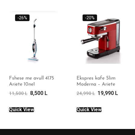
-26%
-20%
Fshese me avull 4175
Ekspres kafe Slim
Ariete 10ne1
Moderna – Ariete
Çmimi
Çmimi
Çmimi
Çmimi
8,500
L
19,990
L
11,500
L
24,990
L
origjinal
i
origjinal
i
qe:
tanishëm
qe:
tanishë
Quick View
Quick View
11,500 L.
është:
24,990 L.
është:
8,500 L.
19,990 L.