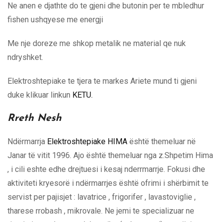
Ne anen e djathte do te gjeni dhe butonin per te mbledhur
fishen ushqyese me energji
Me nje doreze me shkop metalik ne material qe nuk
ndryshket.
Elektroshtepiake te tjera te markes Ariete mund ti gjeni
duke klikuar linkun
KETU.
Rreth Nesh
Ndërmarrja
Elektroshtepiake HIMA
është themeluar në
Janar të vitit 1996. Ajo është themeluar nga z.Shpetim Hima
, i cili eshte edhe drejtuesi i kesaj nderrmarrje. Fokusi dhe
aktiviteti kryesorë i ndërmarrjes është ofrimi i shërbimit te
servist per pajisjet : lavatrice , frigorifer , lavastoviglie ,
tharese rrobash , mikrovale. Ne jemi te specializuar ne